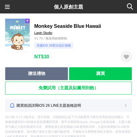
個人原創主題
Monkey Seaside Blue Hawaii
Lapin Studio
V1.75 / 無使用效期限制
支援iOS 26部分設計規格
NT$30
贈送禮物
購買
免費試用（主題及貼圖用到飽）
購買前請詳閱iOS 26 LINE主題規格說明
自LINE 9.12.0版本起，部分頁面、功能按鈕以及下方功能選單只能呈現系統預設的圖示，可
能會根據您的LINE版本及裝置機型而異。因平台開發商Apple, Google之政策規格，主題小舖
所刊載之主題封面僅供示意，實際套用主題並開啟LINE應用程式時，主題封面將顯示LINE預
設的綠色畫面。部分圖片僅供主題小舖刊載使用，不會顯示在實際套用的主題內。若您使用的
LINE非最新版本，部分畫面設計可能與下方示意圖有所不同。