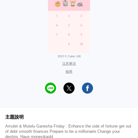
2023 © Cabin 146
注意事項
檢舉
主題說明
Amulet & Mutelu Ganesha Friday : Enhance the side of fortune get out
of debt smooth finances Prepare to be a millionaire Change your
destiny, Have money&gold