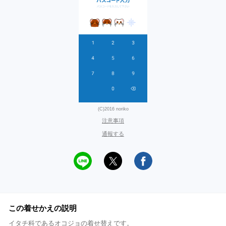
(C)2016 noriko
注意事項
通報する
この着せかえの説明
イタチ科であるオコジョの着せ替えです。