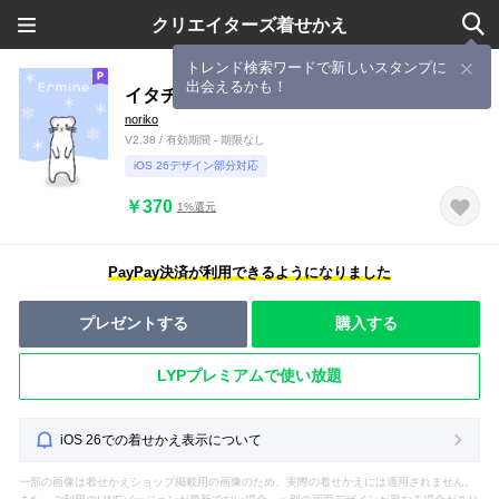
クリエイターズ着せかえ
トレンド検索ワードで新しいスタンプに
出会えるかも！
イタチ科オコジョ
noriko
V2.38 / 有効期間 - 期限なし
iOS 26デザイン部分対応
￥370
1%還元
PayPay決済が利用できるようになりました
プレゼントする
購入する
LYPプレミアムで使い放題
iOS 26での着せかえ表示について
一部の画像は着せかえショップ掲載用の画像のため、実際の着せかえには適用されません。