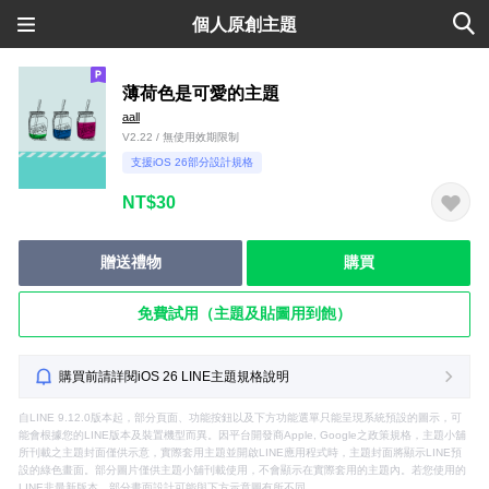
個人原創主題
薄荷色是可愛的主題
aall
V2.22 / 無使用效期限制
支援iOS 26部分設計規格
NT$30
贈送禮物
購買
免費試用（主題及貼圖用到飽）
購買前請詳閱iOS 26 LINE主題規格說明
自LINE 9.12.0版本起，部分頁面、功能按鈕以及下方功能選單只能呈現系統預設的圖示，可
能會根據您的LINE版本及裝置機型而異。因平台開發商Apple, Google之政策規格，主題小舖
所刊載之主題封面僅供示意，實際套用主題並開啟LINE應用程式時，主題封面將顯示LINE預
設的綠色畫面。部分圖片僅供主題小舖刊載使用，不會顯示在實際套用的主題內。若您使用的
LINE非最新版本，部分畫面設計可能與下方示意圖有所不同。