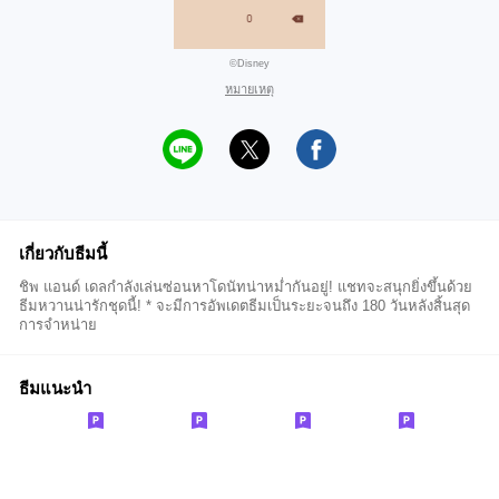
©️Disney
หมายเหตุ
เกี่ยวกับธีมนี้
ชิพ แอนด์ เดลกำลังเล่นซ่อนหาโดนัทน่าหม่ำกันอยู่! แชทจะสนุกยิ่งขึ้นด้วย
ธีมหวานน่ารักชุดนี้! * จะมีการอัพเดตธีมเป็นระยะจนถึง 180 วันหลังสิ้นสุด
การจำหน่าย
ธีมแนะนำ