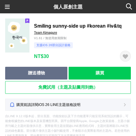
個人原創主題
Smiling sunny-side up #korean #iv&tq
Team Kimagure
V1.61 / 無使用效期限制
支援iOS 26部分設計規格
NT$30
贈送禮物
購買
免費試用（主題及貼圖用到飽）
購買前請詳閱iOS 26 LINE主題規格說明
自LINE 9.12.0版本起，部分頁面、功能按鈕以及下方功能選單只能呈現系統預設的圖示，可
能會根據您的LINE版本及裝置機型而異。因平台開發商Apple, Google之政策規格，主題小舖
所刊載之主題封面僅供示意，實際套用主題並開啟LINE應用程式時，主題封面將顯示LINE預
設的綠色畫面。部分圖片僅供主題小舖刊載使用，不會顯示在實際套用的主題內。若您使用的
LINE非最新版本，部分畫面設計可能與下方示意圖有所不同。