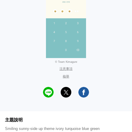
© Team Kimagure
注意事項
檢舉
主題說明
Smiling sunny-side up theme ivory turquoise blue green