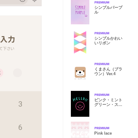
シンプルパープ
ル
シンプルかわい
いリボン
くまさん（ブラ
ウン）Ver.4
ピンク・ミント
グリーン・スマ
イル
Pink lace