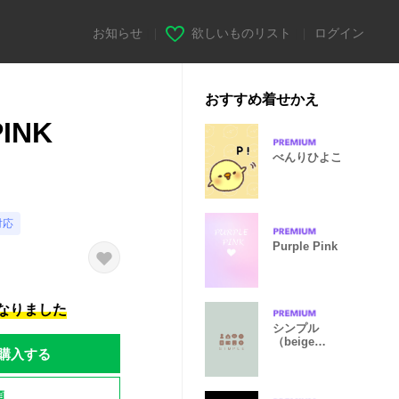
お知らせ
|
欲しいものリスト
|
ログイン
おすすめ着せかえ
INK
べんりひよこ
対応
Purple Pink
になりました
シンプル
（beige
購入する
green)V.645
題