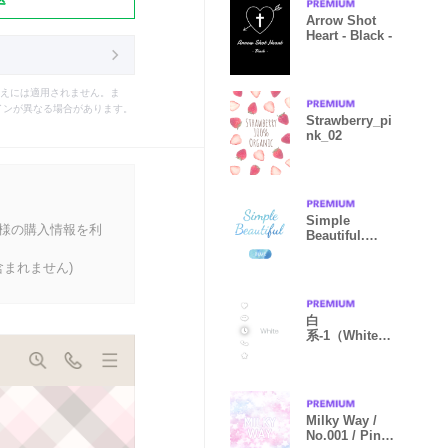
Arrow Shot
Heart - Black -
えには適用されません。ま
インが異なる場合があります。
Strawberry_pi
nk_02
Simple
客様の購入情報を利
Beautiful.
BLUE
まれません)
白
系-1（White）
・シンプルでも
おしゃれに
Milky Way /
No.001 / Pink