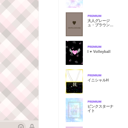
Blue
大人グレージ
ュ・ブラウンハ
ート
I ♥ Volleyball
イニシャルH
ピンクスターナ
イト