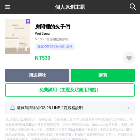
個人原創主題
房間裡的兔子們
Wei Jiang
V1.53 / 無使用效期限制
支援iOS 26部分設計規格
NT$30
贈送禮物
購買
免費試用（主題及貼圖用到飽）
購買前請詳閱iOS 26 LINE主題規格說明
自LINE 9.12.0版本起，部分頁面、功能按鈕以及下方功能選單只能呈現系統預設的圖示，可
能會根據您的LINE版本及裝置機型而異。因平台開發商Apple, Google之政策規格，主題小舖
所刊載之主題封面僅供示意，實際套用主題並開啟LINE應用程式時，主題封面將顯示LINE預
設的綠色畫面。部分圖片僅供主題小舖刊載使用，不會顯示在實際套用的主題內。若您使用的
LINE非最新版本，部分畫面設計可能與下方示意圖有所不同。