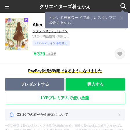
クリエイターズ着せかえ
トレンド検索ワードで新しいスタンプに
出会えるかも！
Alice …Silhouette Romance…
ジグノシステムジャパン
V2.24 / 有効期間 - 期限なし
iOS 26デザイン部分対応
￥370
1%還元
PayPay決済が利用できるようになりました
プレゼントする
購入する
LYPプレミアムで使い放題
iOS 26での着せかえ表示について
一部の画像は着せかえショップ掲載用の画像のため、実際の着せかえには適用されません。