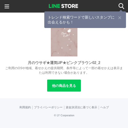
トレンド検索ワードで新しいスタンプに
出会えるかも！
月のウサギ★運気UP★ピンクブラウン02_2
ご利用のOSや地域、着せかえの提供期間、条件等によって一部の着せかえは表示ま
たは利用できない場合があります。
他の商品を見る
|
|
|
利用規約
プライバシーポリシー
資金決済法に基づく表示
ヘルプ
©
LY Corporation