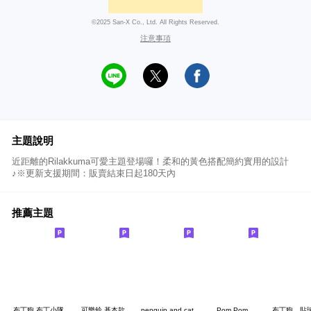
©2025 San-X Co., Ltd. All Rights Reserved.
注意事項
主題說明
近距離的Rilakkuma可愛主題登場囉！柔和的黃色搭配簡約實用的設計
♪※更新支援期間：販賣結束日起180天內
推薦主題
布丁狗 布丁小隊
可樂鈴 基本款
penguin and cat
Pom Pom
布丁狗 貼