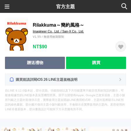
官方主題
Rilakkuma～簡約風格～
Imagineer Co., Ltd. / San-X Co., Ltd.
V1.55 / 無使用效期限制
NT$90
贈送禮物
購買
購買前請詳閱iOS 26 LINE主題規格說明
自LINE 9.12.0版本起，部分頁面、功能按鈕以及下方功能選單只能呈現系統預設的圖示，可
能會根據您的LINE版本及裝置機型而異。因平台開發商Apple, Google之政策規格，主題小舖
所刊載之主題封面僅供示意，實際套用主題並開啟LINE應用程式時，主題封面將顯示LINE預
設的綠色畫面。部分圖片僅供主題小舖刊載使用，不會顯示在實際套用的主題內。若您使用的
LINE非最新版本，部分畫面設計可能與下方示意圖有所不同。