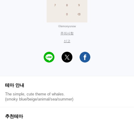
©lemonysnow
주의사항
신고
테마 안내
The simple, cute theme of whales.
(smoky blue/beige/animal/sea/summer)
추천테마