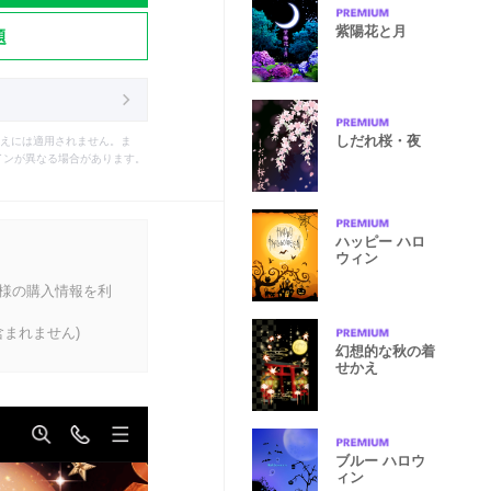
紫陽花と月
題
しだれ桜・夜
えには適用されません。ま
インが異なる場合があります。
ハッピー ハロ
ウィン
客様の購入情報を利
まれません)
幻想的な秋の着
せかえ
ブルー ハロウ
ィン