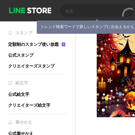
トレンド検索ワードで新しいスタンプに出会えるかも
スタンプ
定額制のスタンプ使い放題
公式スタンプ
クリエイターズスタンプ
絵文字
公式絵文字
クリエイターズ絵文字
着せかえ
公式着せかえ