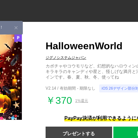
！
HalloweenWorld
ジグノシステムジャパン
カボチャやコウモリなど、幻想的なハロウィン
キラキラのキャンディや星と、怪しげな満月と
インです。春、夏、秋、冬、使ってね
V2.14 / 有効期間 - 期限なし
iOS 26デザイン部分
￥370
1%還元
PayPay決済が利用できるよう
プレゼントする