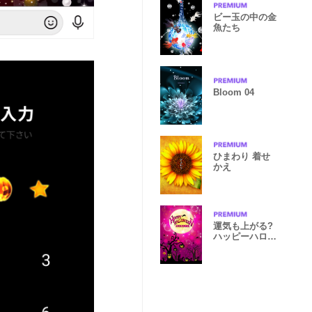
ビー玉の中の金
魚たち
Bloom 04
ひまわり 着せ
かえ
運気も上がる?
ハッピーハロウ
ィンLuckypink