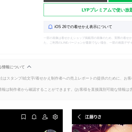
LYPプレミアムで使い放
iOS 26での着せかえ表示について
一部の画像は着せかえショップ掲載用の画像のため、実際の着せか
た、ご利用のLINEバージョンが最新でない場合、一部の画面デザ
る情報について
会社はスタンプ/絵文字/着せかえ制作者への売上レポートの提供のために、お
情報は制作者から確認することができます。(お客様を直接識別可能な情報は含