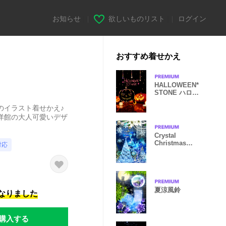
お知らせ
|
欲しいものリスト
|
ログイン
おすすめ着せかえ
HALLOWEEN*
STONE ハロウ
ィン
のイラスト着せかえ♪
洋館の大人可愛いデザ
Crystal
Christmas
対応
Night
夏涼風鈴
になりました
購入する