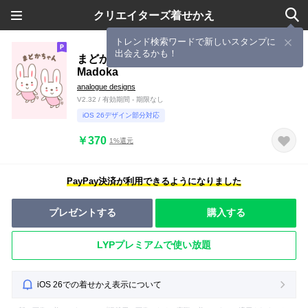
クリエイターズ着せかえ
トレンド検索ワードで新しいスタンプに
出会えるかも！
まどかちゃんうさぎ着せ替え Rabbit
Madoka
analogue designs
V2.32 / 有効期間 - 期限なし
iOS 26デザイン部分対応
￥370
1%還元
PayPay決済が利用できるようになりました
プレゼントする
購入する
LYPプレミアムで使い放題
iOS 26での着せかえ表示について