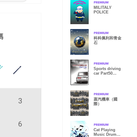
MILITALY
POLICE
科科佩利和青金
石
Sports driving
car Part50
TYPE1
蒸汽機車（國
際）
Cat Playing
Music Drum