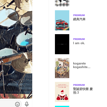
經典汽車
I am ok.
kogarete
kogashite
Vol.1
聖誕節快樂 慶
祝-3