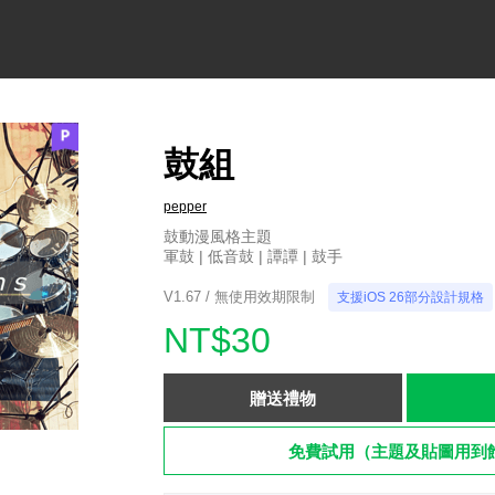
鼓組
pepper
鼓動漫風格主題
軍鼓 | 低音鼓 | 譚譚 | 鼓手
V1.67 / 無使用效期限制
支援iOS 26部分設計規格
NT$30
贈送禮物
免費試用（主題及貼圖用到