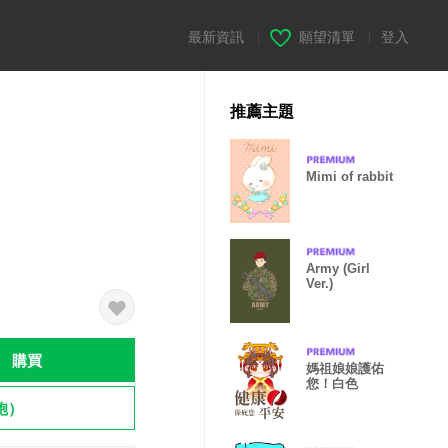
最新資訊
|
願望清單
|
登入
推薦主題
Mimi of rabbit
Army (Girl
Ver.)
購買
媽祖娘娘護佑
您！白色
飽）