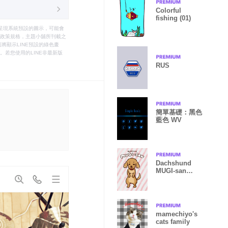
Colorful
fishing (01)
只能呈現系統預設的圖示，可能會
le之政策規格，主題小舖所刊載之
將顯示LINE預設的綠色畫
若您使用的LINE非最新版
RUS
簡單基礎：黑色
藍色 WV
Dachshund
MUGI-san
texture vol.1
mamechiyo's
cats family