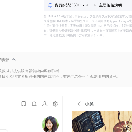
購買前請詳閱iOS 26 LINE主題規格說明
自LINE 9.12.0版本起，部分頁面、功能按鈕以及下方功能選單
根據您的LINE版本及裝置機型而異。因平台開發商Apple, Goog
主題封面僅供示意，實際套用主題並開啟LINE應用程式時，主題封面
面。部分圖片僅供主題小舖刊載使用，不會顯示在實際套用的主題內。
本，部分畫面設計可能與下方示意圖有所不同。
的資訊
買數據以提供販售報告給內容創作者。
買日期及購買者所註冊的國家或地區，並未包含任何可識別用戶的資訊。