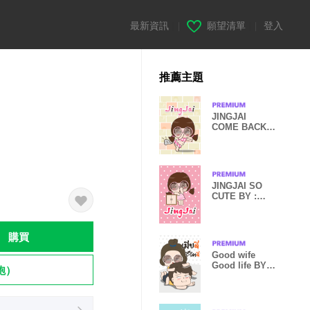
最新資訊
|
願望清單
|
登入
推薦主題
JINGJAI
COME BACK
BY : FIMILII
JINGJAI SO
CUTE BY :
FIMILII
購買
Good wife
Good life BY :
飽）
FIMILII