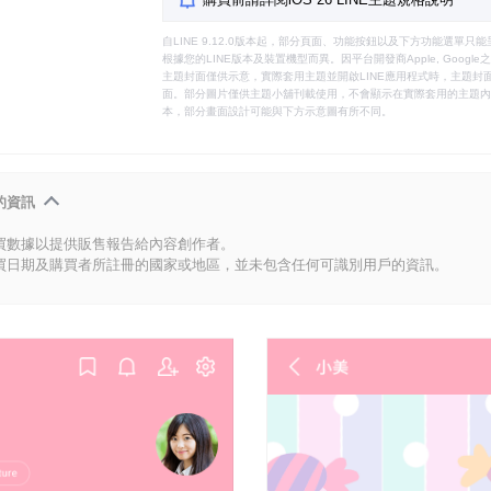
自LINE 9.12.0版本起，部分頁面、功能按鈕以及下方功能選單
根據您的LINE版本及裝置機型而異。因平台開發商Apple, Goog
主題封面僅供示意，實際套用主題並開啟LINE應用程式時，主題封面
面。部分圖片僅供主題小舖刊載使用，不會顯示在實際套用的主題內。
本，部分畫面設計可能與下方示意圖有所不同。
的資訊
買數據以提供販售報告給內容創作者。
買日期及購買者所註冊的國家或地區，並未包含任何可識別用戶的資訊。