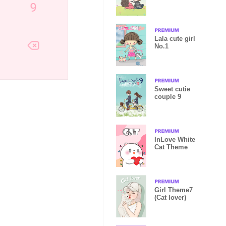
Lala cute girl
No.1
Sweet cutie
couple 9
InLove White
Cat Theme
Girl Theme7
(Cat lover)