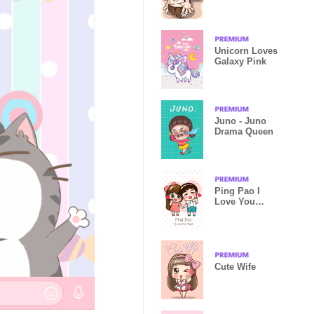
Unicorn Loves
Galaxy Pink
Juno - Juno
Drama Queen
Ping Pao I
Love You
Baby
Cute Wife