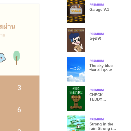
Garage V.1
ครูซาริ
The sky blue
that all go well
from JAPAN
CHECK
TEDDY
BEAR[O]
Strong in the
rain Strong in