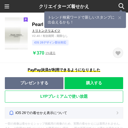
クリエイターズ着せかえ
トレンド検索ワードで新しいスタンプに
出会えるかも！
Pearl White -material series-
トリトンクリエイツ
V2.40 / 有効期間 - 期限なし
iOS 26デザイン部分対応
￥370
1%還元
PayPay決済が利用できるようになりました
プレゼントする
購入する
LYPプレミアムで使い放題
iOS 26での着せかえ表示について
一部の画像は着せかえショップ掲載用の画像のため、実際の着せかえには適用されません。