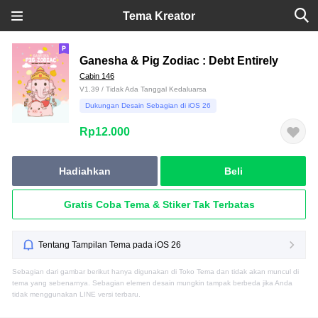
Tema Kreator
Ganesha & Pig Zodiac : Debt Entirely
Cabin 146
V1.39 / Tidak Ada Tanggal Kedaluarsa
Dukungan Desain Sebagian di iOS 26
Rp12.000
Hadiahkan
Beli
Gratis Coba Tema & Stiker Tak Terbatas
Tentang Tampilan Tema pada iOS 26
Sebagian dari gambar berikut hanya digunakan di Toko Tema dan tidak akan muncul di
tema yang sebenarnya. Sebagian elemen desain mungkin tampak berbeda jika Anda
tidak menggunakan LINE versi terbaru.