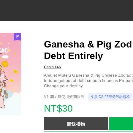
Ganesha & Pig Zodi
Debt Entirely
Cabin 146
Amulet Mutelu Ganesha & Pig Chinese Zodiac :
fortune get out of debt smooth finances Prepare
Change your destiny
V1.39 / 無使用效期限制
支援iOS 26部分設計規格
NT$30
贈送禮物