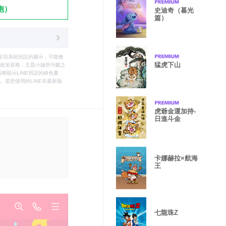
飽）
史迪奇（暮光
篇）
只能呈現系統預設的圖示，可能會
猛虎下山
le之政策規格，主題小舖所刊載之
將顯示LINE預設的綠色畫
若您使用的LINE非最新版
虎爺金運加持-
日進斗金
卡娜赫拉×航海
王
七龍珠Z