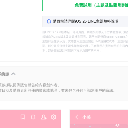
免費試用（主題及貼圖用到
購買前請詳閱iOS 26 LINE主題規格說明
自LINE 9.12.0版本起，部分頁面、功能按鈕以及下方功能選單
根據您的LINE版本及裝置機型而異。因平台開發商Apple, Goog
主題封面僅供示意，實際套用主題並開啟LINE應用程式時，主題封面
面。部分圖片僅供主題小舖刊載使用，不會顯示在實際套用的主題內。
本，部分畫面設計可能與下方示意圖有所不同。
的資訊
買數據以提供販售報告給內容創作者。
買日期及購買者所註冊的國家或地區，並未包含任何可識別用戶的資訊。