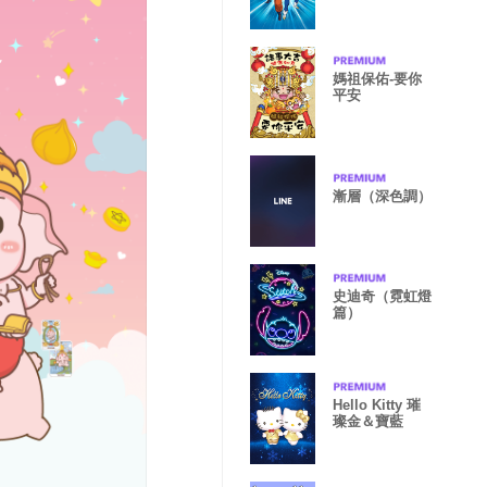
媽祖保佑-要你
平安
漸層（深色調）
史迪奇（霓虹燈
篇）
Hello Kitty 璀
璨金＆寶藍