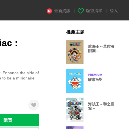
最新資訊
|
願望清單
|
登入
推薦主題
ac :
航海王～草帽海
賊團～
: Enhance the side of
 to be a millionaire
哆啦A夢
海賊王～和之國
篇～
購買