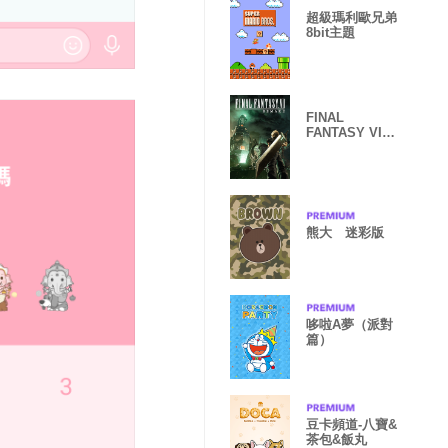
超級瑪利歐兄弟
8bit主題
FINAL
FANTASY VII
REMAKE
熊大 迷彩版
哆啦A夢（派對
篇）
豆卡頻道-八寶&
茶包&飯丸