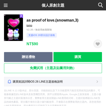
個人原創主題
as proof of love.(snowman,3)
tomo
V2.35 / 無使用效期限制
支援iOS 26部分設計規格
NT$90
贈送禮物
購買
免費試用（主題及貼圖用到飽）
購買前請詳閱iOS 26 LINE主題規格說明
自LINE 9.12.0版本起，部分頁面、功能按鈕以及下方功能選單只能呈現系統預設的圖示，可
能會根據您的LINE版本及裝置機型而異。因平台開發商Apple, Google之政策規格，主題小舖
所刊載之主題封面僅供示意，實際套用主題並開啟LINE應用程式時，主題封面將顯示LINE預
設的綠色畫面。部分圖片僅供主題小舖刊載使用，不會顯示在實際套用的主題內。若您使用的
LINE非最新版本，部分畫面設計可能與下方示意圖有所不同。