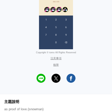
Copyright © tomo All Rights Reserved
注意事項
檢舉
主題說明
as proof of love.(snowman)