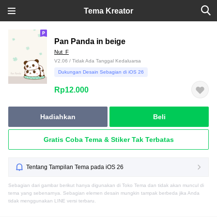
Tema Kreator
Pan Panda in beige
Nut_F
V2.06 / Tidak Ada Tanggal Kedaluarsa
Dukungan Desain Sebagian di iOS 26
Rp12.000
Hadiahkan
Beli
Gratis Coba Tema & Stiker Tak Terbatas
Tentang Tampilan Tema pada iOS 26
Sebagian dari gambar berikut hanya digunakan di Toko Tema dan tidak akan muncul di
tema yang sebenarnya. Sebagian elemen desain mungkin tampak berbeda jika Anda
tidak menggunakan LINE versi terbaru.