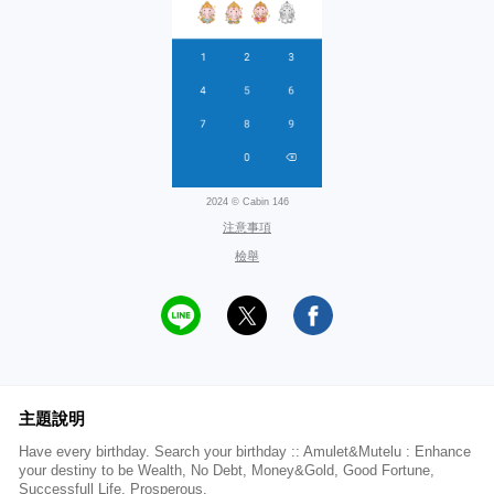
2024 © Cabin 146
注意事項
檢舉
主題說明
Have every birthday. Search your birthday :: Amulet&Mutelu : Enhance
your destiny to be Wealth, No Debt, Money&Gold, Good Fortune,
Successfull Life, Prosperous.