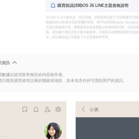
購買前請詳閱iOS 26 LINE主題規格說明
自LINE 9.12.0版本起，部分頁面、功能按鈕以及下方功能選單
根據您的LINE版本及裝置機型而異。因平台開發商Apple, Goog
主題封面僅供示意，實際套用主題並開啟LINE應用程式時，主題封面
面。部分圖片僅供主題小舖刊載使用，不會顯示在實際套用的主題內。
本，部分畫面設計可能與下方示意圖有所不同。
的資訊
買數據以提供販售報告給內容創作者。
買日期及購買者所註冊的國家或地區，並未包含任何可識別用戶的資訊。