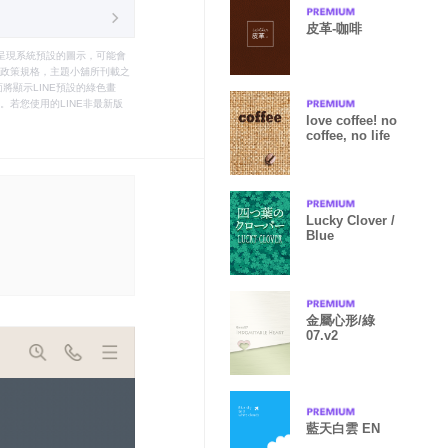
皮革-咖啡
只能呈現系統預設的圖示，可能會
le之政策規格，主題小舖所刊載之
將顯示LINE預設的綠色畫
若您使用的LINE非最新版
love coffee! no
coffee, no life
Lucky Clover /
Blue
金屬心形/綠
07.v2
藍天白雲 EN