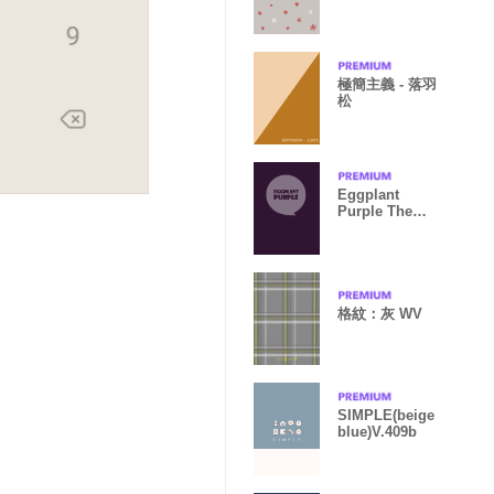
極簡主義 - 落羽
松
Eggplant
Purple Theme
Ver.2
格紋：灰 WV
SIMPLE(beige
blue)V.409b