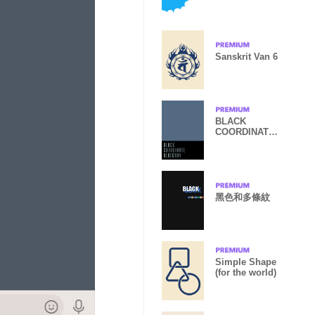
Sanskrit Van 6
BLACK
COORDINATE.
*BLUEGRAY
黑色和多條紋
Simple Shape
(for the world)