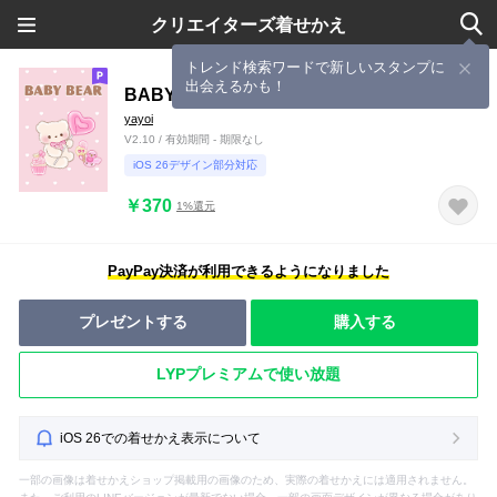
クリエイターズ着せかえ
トレンド検索ワードで新しいスタンプに
出会えるかも！
BABY BEARとばぶどりちゃん02
yayoi
V2.10 / 有効期間 - 期限なし
iOS 26デザイン部分対応
￥370
1%還元
PayPay決済が利用できるようになりました
プレゼントする
購入する
LYPプレミアムで使い放題
iOS 26での着せかえ表示について
一部の画像は着せかえショップ掲載用の画像のため、実際の着せかえには適用されません。