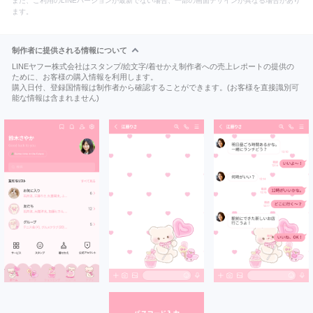
また、ご利用のLINEバージョンが最新でない場合、一部の画面デザインが異なる場合があり
ます。
制作者に提供される情報について
LINEヤフー株式会社はスタンプ/絵文字/着せかえ制作者への売上レポートの提供の
ために、お客様の購入情報を利用します。
購入日付、登録国情報は制作者から確認することができます。(お客様を直接識別可
能な情報は含まれません)