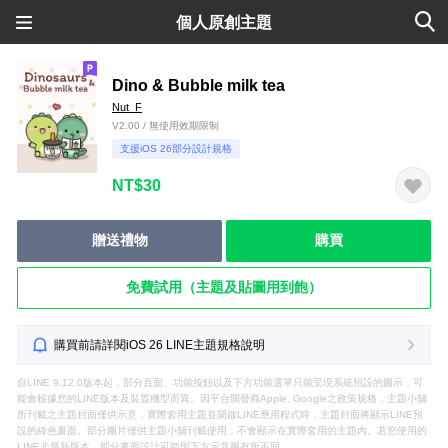
個人原創主題
Dino & Bubble milk tea
Nut_F
V2.00 / 無使用效期限制
支援iOS 26部分設計規格
NT$30
贈送禮物
購買
免費試用（主題及貼圖用到飽）
購買前請詳閱iOS 26 LINE主題規格說明
自LINE 9.12.0版本起，部分頁面、功能按鈕以及下方功能選單只能呈現系統預設的圖示，可
能會根據您的LINE版本及裝置機型而異。因平台開發商Apple, Google之政策規格，主題小舖
所刊載之主題封面僅供示意，實際套用主題並開啟LINE應用程式時，主題封面將顯示LINE預
設的綠色畫面。部分圖片僅供主題小舖刊載使用，不會顯示在實際套用的主題內。若您使用的
LINE非最新版本，部分畫面設計可能與下方示意圖有所不同。