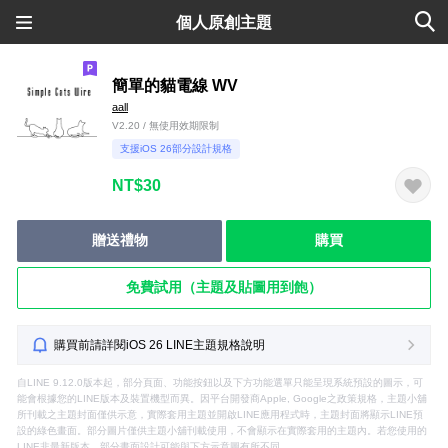
個人原創主題
簡單的貓電線 WV
aall
V2.20 / 無使用效期限制
支援iOS 26部分設計規格
NT$30
贈送禮物
購買
免費試用（主題及貼圖用到飽）
購買前請詳閱iOS 26 LINE主題規格說明
自LINE 9.12.0版本起，部分頁面、功能按鈕以及下方功能選單只能呈現系統預設的圖示，可
能會根據您的LINE版本及裝置機型而異。因平台開發商Apple, Google之政策規格，主題小舖
所刊載之主題封面僅供示意，實際套用主題並開啟LINE應用程式時，主題封面將顯示LINE預
設的綠色畫面。部分圖片僅供主題小舖刊載使用，不會顯示在實際套用的主題內。若您使用的
LINE非最新版本，部分畫面設計可能與下方示意圖有所不同。