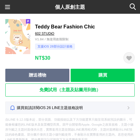
個人原創主題
Teddy Bear Fashion Chic
602 STUDiO
V1.84 / 無使用效期限制
支援iOS 26部分設計規格
NT$30
贈送禮物
購買
免費試用（主題及貼圖用到飽）
購買前請詳閱iOS 26 LINE主題規格說明
自LINE 9.12.0版本起，部分頁面、功能按鈕以及下方功能選單只能呈現系統預設的圖示，可
能會根據您的LINE版本及裝置機型而異。因平台開發商Apple, Google之政策規格，主題小舖
所刊載之主題封面僅供示意，實際套用主題並開啟LINE應用程式時，主題封面將顯示LINE預
設的綠色畫面。部分圖片僅供主題小舖刊載使用，不會顯示在實際套用的主題內。若您使用的
LINE非最新版本，部分畫面設計可能與下方示意圖有所不同。