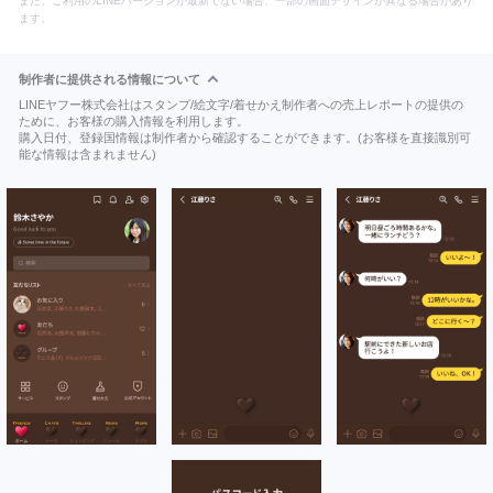
また、ご利用のLINEバージョンが最新でない場合、一部の画面デザインが異なる場合があり
ます。
制作者に提供される情報について
LINEヤフー株式会社はスタンプ/絵文字/着せかえ制作者への売上レポートの提供の
ために、お客様の購入情報を利用します。
購入日付、登録国情報は制作者から確認することができます。(お客様を直接識別可
能な情報は含まれません)