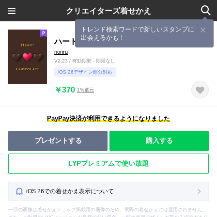
クリエイターズ着せかえ
トレンド検索ワードで新しいスタンプに
出会えるかも！
ハートのチョコレート
noriru
V2.23 / 有効期間 - 期限なし
iOS 26デザイン部分対応
￥370
1%還元
PayPay決済が利用できるようになりました
プレゼントする
購入する
LYPプレミアムで使い放題
iOS 26での着せかえ表示について
一部の画像は着せかえショップ掲載用の画像のため、実際の着せかえには適用されません。