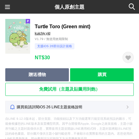
個人原創主題
Turtle Toro (Green mint)
kuichiy.yld
V1.79 / 無使用效期限制
支援iOS 26部分設計規格
NT$30
贈送禮物
購買
免費試用（主題及貼圖用到飽）
購買前請詳閱iOS 26 LINE主題規格說明
自LINE 9.12.0版本起，部分頁面、功能按鈕以及下方功能選單只能呈現系統預設的圖示，可
能會根據您的LINE版本及裝置機型而異。因平台開發商Apple, Google之政策規格，主題小舖
所刊載之主題封面僅供示意，實際套用主題並開啟LINE應用程式時，主題封面將顯示LINE預
設的綠色畫面。部分圖片僅供主題小舖刊載使用，不會顯示在實際套用的主題內。若您使用的
LINE非最新版本，部分畫面設計可能與下方示意圖有所不同。