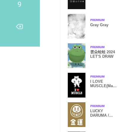
Gray Gray
雲朵蛙蛙 2024
LET'S DRAW
I LOVE
MUSCLE(Mach
o Bear) Black
LUCKY
DARUMA /
GOLD