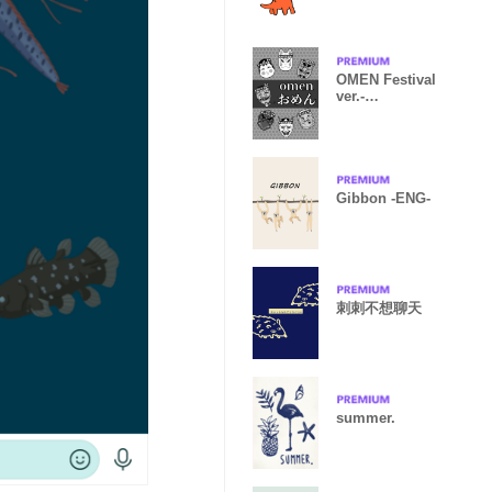
10 white.
OMEN Festival
ver.-
black&white-
Gibbon -ENG-
刺刺不想聊天
summer.