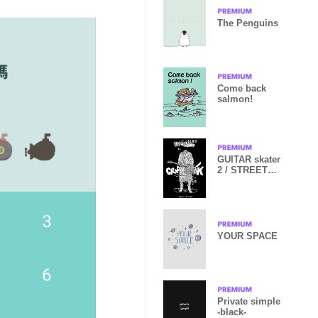
The Penguins
Come back
salmon!
GUITAR skater
2 / STREET
SKATER 19
YOUR SPACE
Private simple
-black-