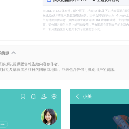
自LINE 9.12.0版本起，部分頁面、功能按鈕以及下方功能選單
根據您的LINE版本及裝置機型而異。因平台開發商Apple, Goog
主題封面僅供示意，實際套用主題並開啟LINE應用程式時，主題封面
面。部分圖片僅供主題小舖刊載使用，不會顯示在實際套用的主題內。
本，部分畫面設計可能與下方示意圖有所不同。
的資訊
買數據以提供販售報告給內容創作者。
買日期及購買者所註冊的國家或地區，並未包含任何可識別用戶的資訊。