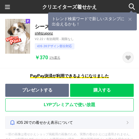
クリエイターズ着せかえ
トレンド検索ワードで新しいスタンプに
出会えるかも！
シーズー犬ぽんず
shihtzuponz
V2.22 / 有効期間 - 期限なし
iOS 26デザイン部分対応
￥370
1%還元
PayPay決済が利用できるようになりました
プレゼントする
購入する
LYPプレミアムで使い放題
iOS 26での着せかえ表示について
一部の画像は着せかえショップ掲載用の画像のため、実際の着せかえには適用されません。