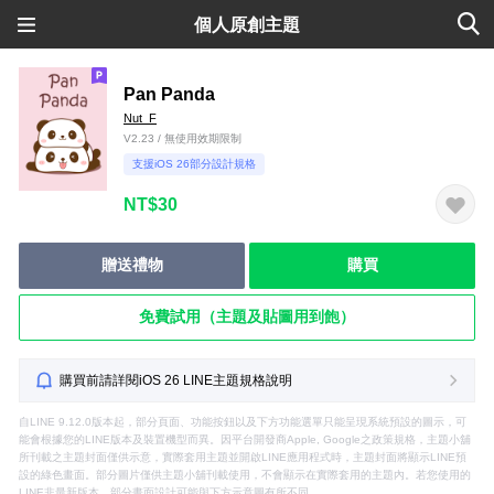
個人原創主題
Pan Panda
Nut_F
V2.23 / 無使用效期限制
支援iOS 26部分設計規格
NT$30
贈送禮物
購買
免費試用（主題及貼圖用到飽）
購買前請詳閱iOS 26 LINE主題規格說明
自LINE 9.12.0版本起，部分頁面、功能按鈕以及下方功能選單只能呈現系統預設的圖示，可
能會根據您的LINE版本及裝置機型而異。因平台開發商Apple, Google之政策規格，主題小舖
所刊載之主題封面僅供示意，實際套用主題並開啟LINE應用程式時，主題封面將顯示LINE預
設的綠色畫面。部分圖片僅供主題小舖刊載使用，不會顯示在實際套用的主題內。若您使用的
LINE非最新版本，部分畫面設計可能與下方示意圖有所不同。