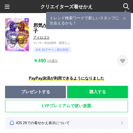
クリエイターズ着せかえ
トレンド検索ワードで新しいスタンプに
出会えるかも！
邪気から守り財運金運が上昇する金銀の獅
子
アイロゴス
V1.76 / 有効期間 - 期限なし
iOS 26デザイン部分対応
￥490
1%還元
PayPay決済が利用できるようになりました
プレゼントする
購入する
LYPプレミアムで使い放題
iOS 26での着せかえ表示について