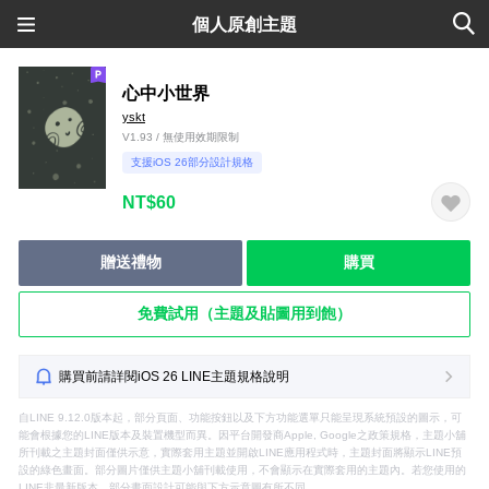
個人原創主題
心中小世界
yskt
V1.93 / 無使用效期限制
支援iOS 26部分設計規格
NT$60
贈送禮物
購買
免費試用（主題及貼圖用到飽）
購買前請詳閱iOS 26 LINE主題規格說明
自LINE 9.12.0版本起，部分頁面、功能按鈕以及下方功能選單只能呈現系統預設的圖示，可
能會根據您的LINE版本及裝置機型而異。因平台開發商Apple, Google之政策規格，主題小舖
所刊載之主題封面僅供示意，實際套用主題並開啟LINE應用程式時，主題封面將顯示LINE預
設的綠色畫面。部分圖片僅供主題小舖刊載使用，不會顯示在實際套用的主題內。若您使用的
LINE非最新版本，部分畫面設計可能與下方示意圖有所不同。