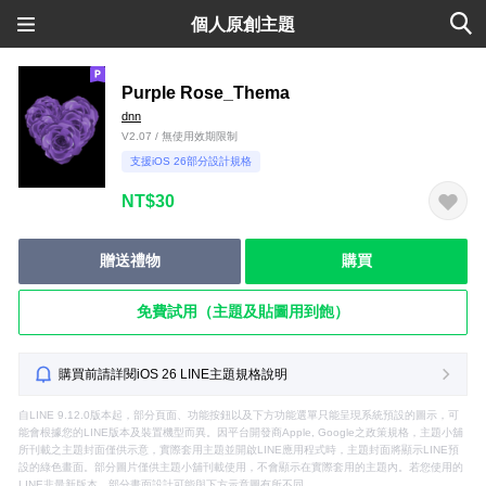
個人原創主題
Purple Rose_Thema
dnn
V2.07 / 無使用效期限制
支援iOS 26部分設計規格
NT$30
贈送禮物
購買
免費試用（主題及貼圖用到飽）
購買前請詳閱iOS 26 LINE主題規格說明
自LINE 9.12.0版本起，部分頁面、功能按鈕以及下方功能選單只能呈現系統預設的圖示，可
能會根據您的LINE版本及裝置機型而異。因平台開發商Apple, Google之政策規格，主題小舖
所刊載之主題封面僅供示意，實際套用主題並開啟LINE應用程式時，主題封面將顯示LINE預
設的綠色畫面。部分圖片僅供主題小舖刊載使用，不會顯示在實際套用的主題內。若您使用的
LINE非最新版本，部分畫面設計可能與下方示意圖有所不同。