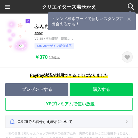
クリエイターズ着せかえ
トレンド検索ワードで新しいスタンプに
出会えるかも！
ふんわり雪うさぎ
snow
V2.35 / 有効期間 - 期限なし
iOS 26デザイン部分対応
￥370
1%還元
PayPay決済が利用できるようになりました
プレゼントする
購入する
LYPプレミアムで使い放題
iOS 26での着せかえ表示について
一部の画像は着せかえショップ掲載用の画像のため、実際の着せかえには適用されません。