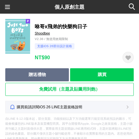
個人原創主題
咻哥x飛弟的快樂狗日子
Shoodbee
V2.36 / 無使用效期限制
支援iOS 26部分設計規格
NT$90
贈送禮物
購買
免費試用（主題及貼圖用到飽）
購買前請詳閱iOS 26 LINE主題規格說明
自LINE 9.12.0版本起，部分頁面、功能按鈕以及下方功能選單只能呈現系統預設的圖示，可
能會根據您的LINE版本及裝置機型而異。因平台開發商Apple, Google之政策規格，主題小舖
所刊載之主題封面僅供示意，實際套用主題並開啟LINE應用程式時，主題封面將顯示LINE預
設的綠色畫面。部分圖片僅供主題小舖刊載使用，不會顯示在實際套用的主題內。若您使用的
LINE非最新版本，部分畫面設計可能與下方示意圖有所不同。