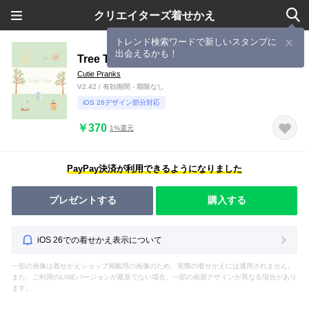
クリエイターズ着せかえ
トレンド検索ワードで新しいスタンプに
出会えるかも！
Tree Tree
Cutie Pranks
V2.42 / 有効期間 - 期限なし
iOS 26デザイン部分対応
￥370
1%還元
PayPay決済が利用できるようになりました
プレゼントする
購入する
iOS 26での着せかえ表示について
一部の画像は着せかえショップ掲載用の画像のため、実際の着せかえには適用されません。
また、ご利用のLINEバージョンが最新でない場合、一部の画面デザインが異なる場合があり
ます。