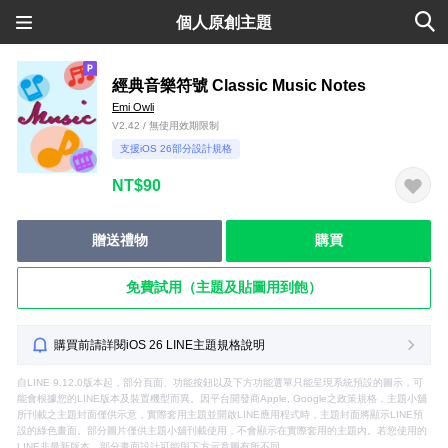
個人原創主題
經典音樂符號 Classic Music Notes
Emi Owli
V2.42 / 無使用效期限制
支援iOS 26部分設計規格
NT$90
贈送禮物
購買
免費試用（主題及貼圖用到飽）
購買前請詳閱iOS 26 LINE主題規格說明
自LINE 9.12.0版本起，部分頁面、功能按鈕以及下方功能選單只能呈現系統預設的圖示，可
能會根據您的LINE版本及裝置機型而異。因平台開發商Apple, Google之政策規格，主題小舖
所刊載之主題封面僅供示意，實際套用主題並開啟LINE應用程式時，主題封面將顯示LINE預
設的綠色畫面。部分圖片僅供主題小舖刊載使用，不會顯示在實際套用的主題內。若您使用的
LINE非最新版本，部分畫面設計可能與下方示意圖有所不同。