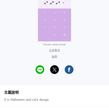
keisuke sakata design
注意事項
檢舉
主題說明
It is Halloween and cat's design.