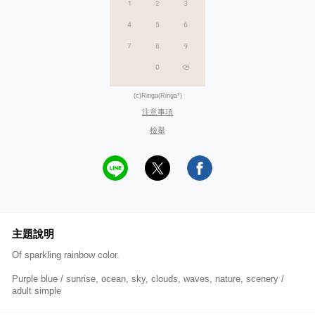
(c)Ringa(Ringa*)
注意事項
檢舉
主題說明
Of sparkling rainbow color.
Purple blue / sunrise, ocean, sky, clouds, waves, nature, scenery /
adult simple