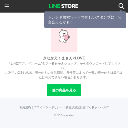
トレンド検索ワードで新しいスタンプに
出会えるかも！
きせかえくまさん×LOVE
「LINEアプリ＞”ホーム”タブ＞着せかえショップ」からダウンロードしてくださ
い。
ご利用のOSや地域、着せかえの提供期間、条件等によって一部の着せかえは表示ま
たは利用できない場合があります。
他の商品を見る
|
|
|
利用規約
プライバシーポリシー
資金決済法に基づく表示
ヘルプ
©
LY Corporation