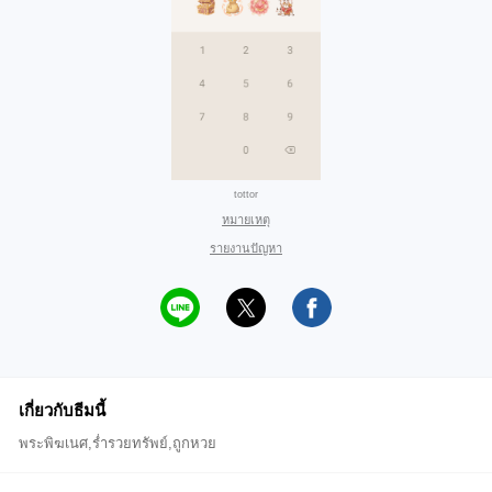
tottor
หมายเหตุ
รายงานปัญหา
เกี่ยวกับธีมนี้
พระพิฆเนศ,ร่ำรวยทรัพย์,ถูกหวย