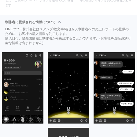
また、ご利用のLINEバージョンが最新でない場合、一部の画面デザインが異なる場合があり
ます。
制作者に提供される情報について
LINEヤフー株式会社はスタンプ/絵文字/着せかえ制作者への売上レポートの提供の
ために、お客様の購入情報を利用します。
購入日付、登録国情報は制作者から確認することができます。(お客様を直接識別可
能な情報は含まれません)