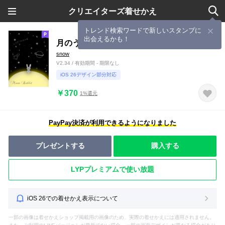
クリエイターズ着せかえ
トレンド検索ワードで新しいスタンプに
出会えるかも！
月のうさぎ*宇宙
snow
V2.34 / 有効期間 - 期限なし
iOS 26デザイン部分対応
￥370
1%還元
PayPay決済が利用できるようになりました
プレゼントする
購入する
LYPプレミアムで使い放題
iOS 26での着せかえ表示について
一部の画像は着せかえショップ掲載用の画像のため、実際の着せかえには適用されません。