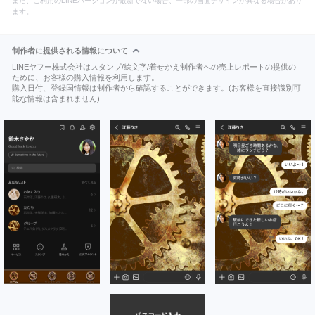
また、ご利用のLINEバージョンが最新でない場合、一部の画面デザインが異なる場合があり
ます。
制作者に提供される情報について
LINEヤフー株式会社はスタンプ/絵文字/着せかえ制作者への売上レポートの提供の
ために、お客様の購入情報を利用します。
購入日付、登録国情報は制作者から確認することができます。(お客様を直接識別可
能な情報は含まれません)