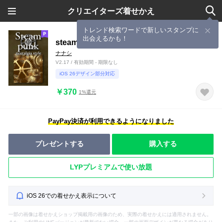
クリエイターズ着せかえ
トレンド検索ワードで新しいスタンプに
出会えるかも！
steampunk nostalgia style
ナナシ
V2.17 / 有効期間 - 期限なし
iOS 26デザイン部分対応
￥370
1%還元
PayPay決済が利用できるようになりました
プレゼントする
購入する
LYPプレミアムで使い放題
iOS 26での着せかえ表示について
一部の画像は着せかえショップ掲載用の画像のため、実際の着せかえには適用されません。