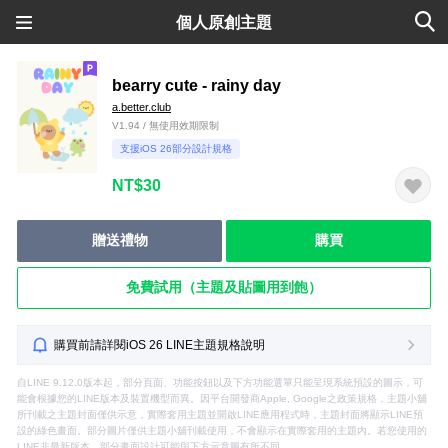
個人原創主題
bearry cute - rainy day
a.better.club
V1.94 / 無使用效期限制
支援iOS 26部分設計規格
NT$30
贈送禮物
購買
免費試用（主題及貼圖用到飽）
購買前請詳閱iOS 26 LINE主題規格說明
自LINE 9.12.0版本起，部分頁面、功能按鈕以及下方功能選單只能呈現系統預設的圖示，可
能會根據您的LINE版本及裝置機型而異。因平台開發商Apple, Google之政策規格，主題小舖
所刊載之主題封面僅供示意，實際套用主題並開啟LINE應用程式時，主題封面將顯示LINE預
設的綠色畫面。部分圖片僅供主題小舖刊載使用，不會顯示在實際套用的主題內。若您使用的
LINE非最新版本，部分畫面設計可能與下方示意圖有所不同。