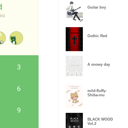
Guitar boy
Gothic Red
A snowy day
mild-fluffy-
Shiba-inu
BLACK WOOD
Vol.2