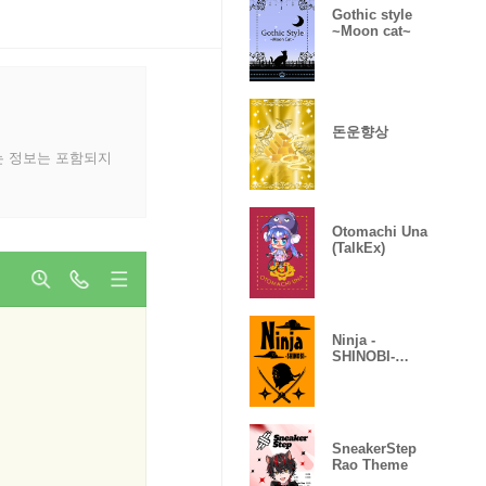
Gothic style
~Moon cat~
돈운향상
는 정보는 포함되지
Otomachi Una
(TalkEx)
Ninja -
SHINOBI-
(Revised)
SneakerStep
Rao Theme