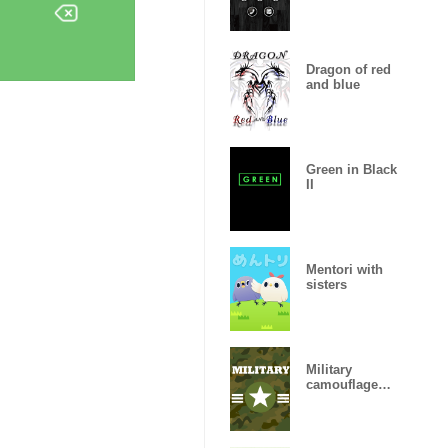
Dragon of red
and blue
Green in Black
II
Mentori with
sisters
Military
camouflage
ARMY