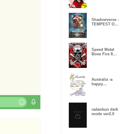
Shadowverse -
TEMPEST OF
THE GODS
Speed Metal
Bone Fire 8
Skull Fire
Australia -a
happy
moment-
radaokun dark
mode ver2.0