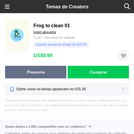
Temas de Creators
Frog to clean 01
kotori akayama
V1.87 / Sem data de validade
Suporte parcial ao design do iOS 26
US$0.99
Presente
Comprar
Sobre como os temas aparecem no iOS 26
Algumas dessas imagens são usadas somente na Loja de Temas e não aparecerão no
tema real. Alguns elementos de design podem ser diferentes se você não estiver usando
a versão mais recente do LINE.
Quais dados o LINE compartilha com os criadores?
Coletamos dados de compras para relatórios de venda para criadores de conteúdo.