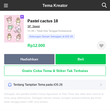
Tema Kreator
Pastel cactus 18
SP_Sweet
V1.66 / Tidak Ada Tanggal Kedaluarsa
Dukungan Desain Sebagian di iOS 26
Rp12.000
Hadiahkan
Beli
Gratis Coba Tema & Stiker Tak Terbatas
Tentang Tampilan Tema pada iOS 26
Sebagian dari gambar berikut hanya digunakan di Toko Tema dan tidak akan muncul di
tema yang sebenarnya. Sebagian elemen desain mungkin tampak berbeda jika Anda
tidak menggunakan LINE versi terbaru.